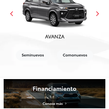
AVANZA
Seminuevos
Comonuevos
Financiamiento
YARIS SEDÁN HYBRID
YARIS SEDÁN
AVANZA
SUPRA
RAIZE
Conoce más