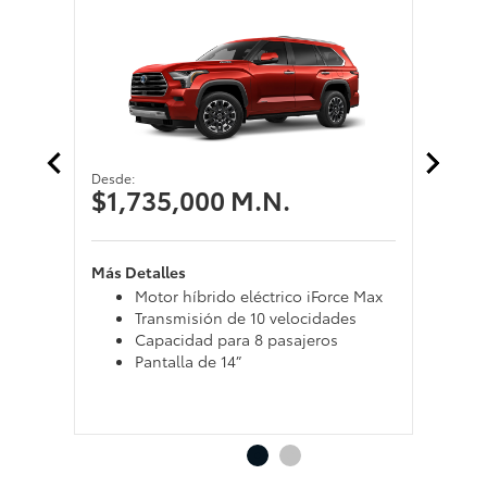
Desde:
Desd
$1,735,000 M.N.
$1
Más Detalles
Más 
Motor híbrido eléctrico iForce Max
Transmisión de 10 velocidades
Capacidad para 8 pasajeros
Pantalla de 14”