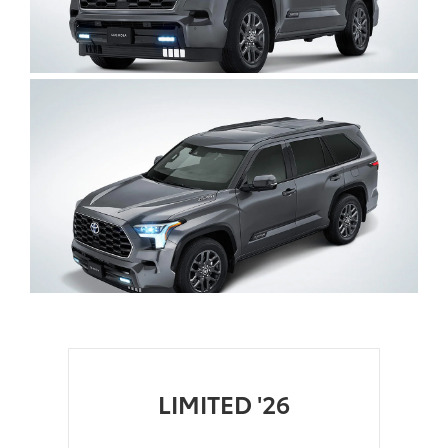
Clic
para
agrandar
foto
Clic
para
agrandar
foto
LIMITED '26