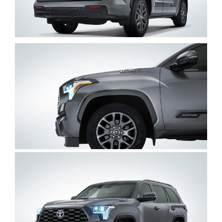
Clic
para
agrandar
foto
Clic
para
agrandar
foto