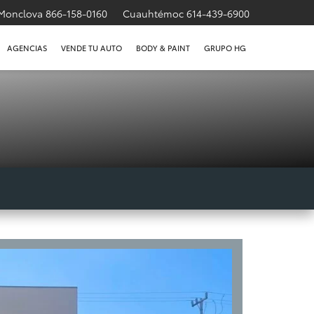
Monclova
866-158-0160
Cuauhtémoc
614-439-6900
AGENCIAS
VENDE TU AUTO
BODY & PAINT
GRUPO HG