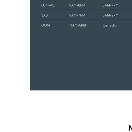
LUN-VIE
9AM-8PM
8AM-7PM
SAB
9AM-7PM
8AM-2PM
DOM
11AM-6PM
Cerrado