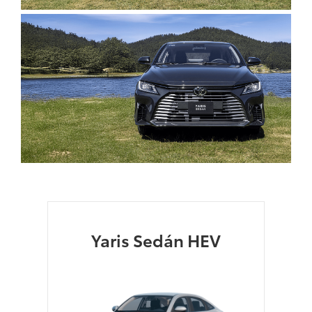
Clic
para
agrandar
foto
Clic
para
agrandar
foto
Yaris Sedán HEV