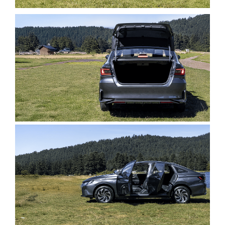
Clic
para
agrandar
foto
Clic
para
agrandar
foto