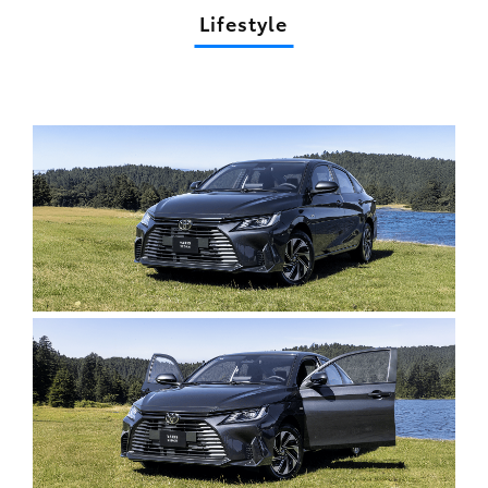
Lifestyle
Clic
para
agrandar
foto