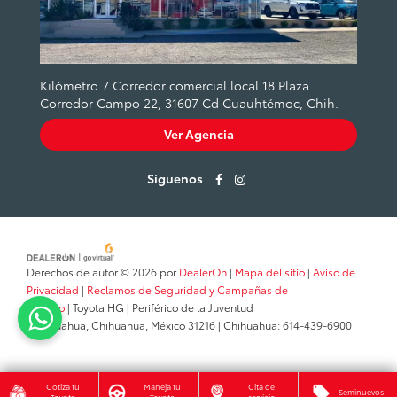
Kilómetro 7 Corredor comercial local 18 Plaza
Corredor Campo 22, 31607 Cd Cuauhtémoc, Chih.
Ver Agencia
Síguenos
Derechos de autor © 2026
por
DealerOn
|
Mapa del sitio
|
Aviso de
Privacidad
|
Reclamos de Seguridad y Campañas de
Servicio
| Toyota HG
|
Periférico de la Juventud
,
Chihuahua,
Chihuahua,
México
31216
| Chihuahua:
614-439-6900
Cotiza tu
Maneja tu
Cita de
Seminuevos
Toyota
Toyota
servicio