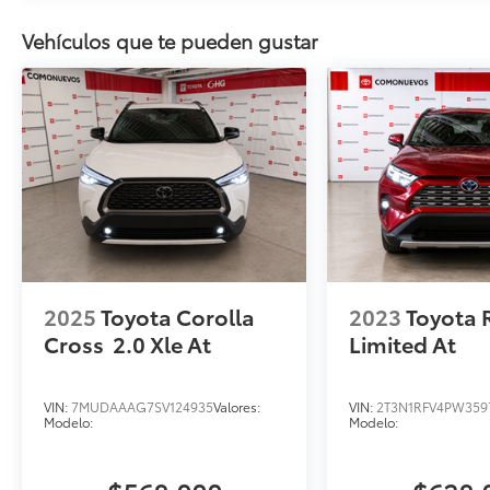
Vehículos que te pueden gustar
2025
Toyota Corolla
2023
Toyota 
Cross
2.0 Xle At
Limited At
VIN:
7MUDAAAG7SV124935
Valores:
VIN:
2T3N1RFV4PW359
Modelo:
Modelo: