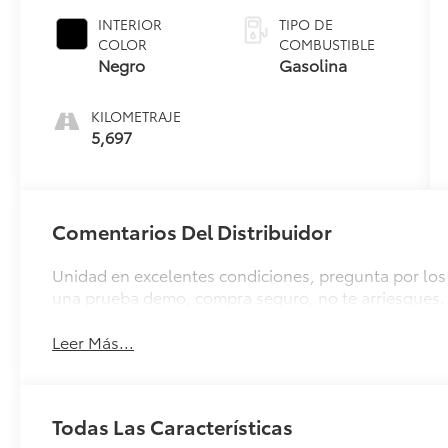
INTERIOR
TIPO DE
COLOR
COMBUSTIBLE
Negro
Gasolina
KILOMETRAJE
5,697
Comentarios Del Distribuidor
Unidad en excelentes condiciones, pregunta por los 
una prueba demo, compra seguro, no te arriesgues.
Leer Más...
Todas Las Características