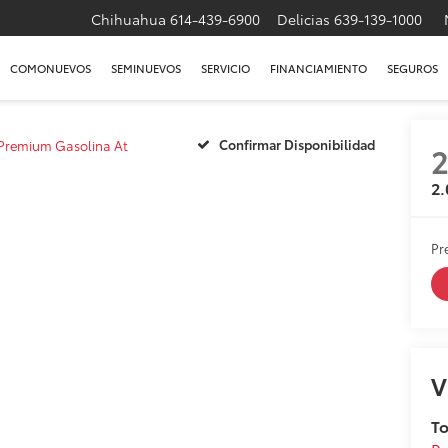
Chihuahua
614-439-6900
Delicias
639-139-1000
COMONUEVOS
SEMINUEVOS
SERVICIO
FINANCIAMIENTO
SEGUROS
Confirmar Disponibilidad
 Premium Gasolina At
2.
Pr
V
T