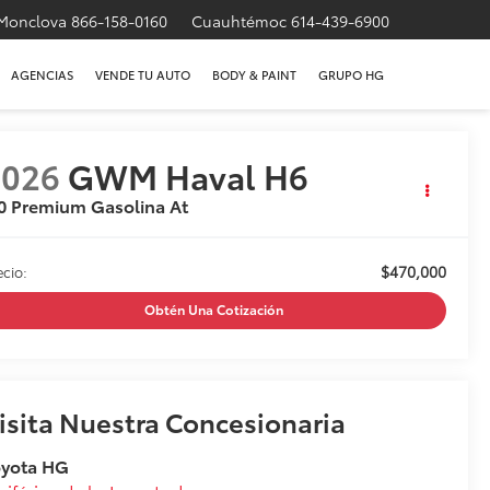
Monclova
866-158-0160
Cuauhtémoc
614-439-6900
AGENCIAS
VENDE TU AUTO
BODY & PAINT
GRUPO HG
2026
GWM Haval H6
0 Premium Gasolina At
$470,000
ecio:
Obtén Una Cotización
isita Nuestra Concesionaria
oyota HG