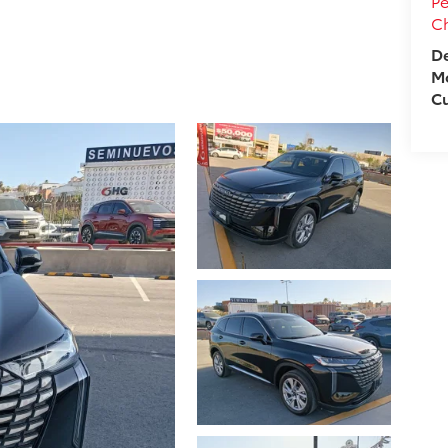
Pe
C
De
M
C