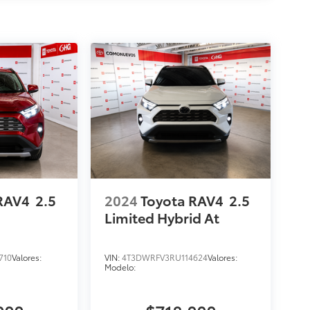
RAV4
2.5
2024
Toyota RAV4
2.5
Limited Hybrid At
710
Valores:
VIN:
4T3DWRFV3RU114624
Valores:
Modelo: