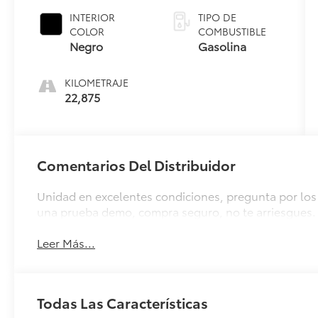
INTERIOR
TIPO DE
COLOR
COMBUSTIBLE
Negro
Gasolina
KILOMETRAJE
22,875
Comentarios Del Distribuidor
Unidad en excelentes condiciones, pregunta por los 
una prueba demo, compra seguro, no te arriesgues.
Leer Más...
Todas Las Características