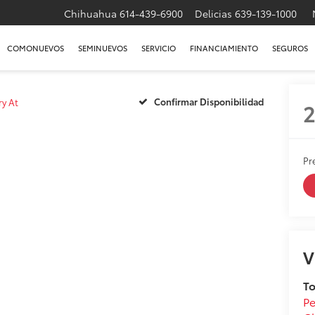
Chihuahua
614-439-6900
Delicias
639-139-1000
COMONUEVOS
SEMINUEVOS
SERVICIO
FINANCIAMIENTO
SEGUROS
Confirmar Disponibilidad
ry At
Pr
V
T
Pe