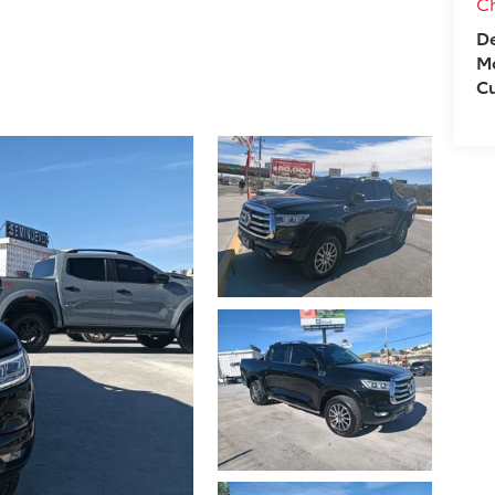
C
De
M
C