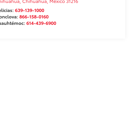
hihuahua
,
Chihuahua
, México
31216
licias:
639-139-1000
onclova:
866-158-0160
uauhtémoc:
614-439-6900