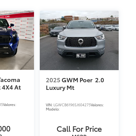
 Tacoma
2025
GWM Poer
2.0
t 4X4 At
Luxury Mt
15
Valores:
VIN:
LGWCB6196SJ604275
Valores:
Modelo:
000
Call For Price