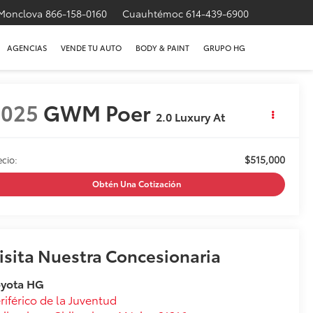
Monclova
866-158-0160
Cuauhtémoc
614-439-6900
AGENCIAS
VENDE TU AUTO
BODY & PAINT
GRUPO HG
2025
GWM Poer
2.0 Luxury At
$515,000
ecio:
Obtén Una Cotización
isita Nuestra Concesionaria
oyota HG
riférico de la Juventud