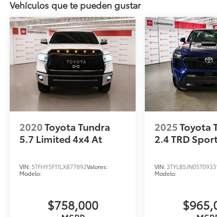
Vehículos que te pueden gustar
2020
Toyota Tundra
2025
Toyota
5.7 Limited 4x4 At
2.4 TRD Spor
VIN:
5TFHY5F11LX877892
Valores:
VIN:
3TYLB5JN0ST0933
Modelo:
Modelo:
$758,000
$965,