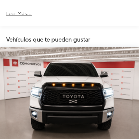
Frenos Abs
Leer Más...
Alarma
Llantas De Aleación
Airbag Para Conductor Y Pasajero
Vehículos que te pueden gustar
Airbag Laterales
Control De Estabilidad
Comando Remoto Para Radio En El Volante
Tercera Luz De Freno Led
Aire Acondicionado
Control Eléctrico Para Los Retrovisores
Asiento Conductor Regulable En Altura
Tapizado De Cuero
Paragolpes Pintados
Cristales Eléctricos
Asientos Eléctricos
Seguros Eléctricos