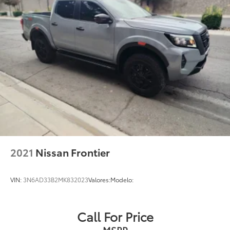
2021
Nissan Frontier
VIN:
3N6AD33B2MK832023
Valores:
Modelo:
Call For Price
MSRP