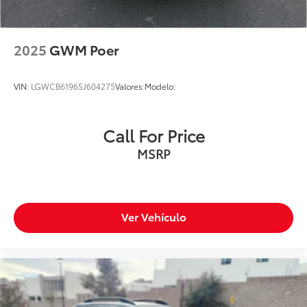
2025
GWM Poer
VIN:
LGWCB6196SJ604275
Valores:
Modelo:
Call For Price
MSRP
Ver Vehículo