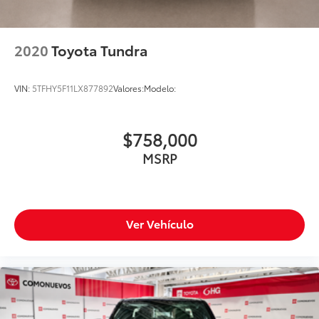
Am/Fm
Bluetooth®
2020
Toyota Tundra
Entrada Usb
Único Dueño
VIN:
5TFHY5F11LX877892
Valores:
Modelo:
$758,000
MSRP
Ver Vehículo