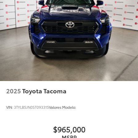
2025
Toyota Tacoma
VIN:
3TYLB5JN0ST093315
Valores:
Modelo:
$965,000
MSRP