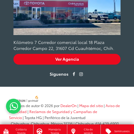
Kilómetro 7 Corredor comercial local 18 Plaza
Corredor Campo 22, 31607 Cd Cuauhtémoc, Chih.
Ver Agencia
Síguenos
Derechos de autor © 2026
por
DealerOn
|
Mapa del sitio
|
Aviso de
Privacidad
|
Reclamos de Seguridad y Campañas de
Servicio
| Toyota HG
|
Periférico de la Juventud
,
Chihuahua,
Chihuahua,
México
31216
| Chihuahua:
614-439-6900
Cotiza tu
Maneja tu
Cita de
Seminuevos
Toyota
Toyota
servicio