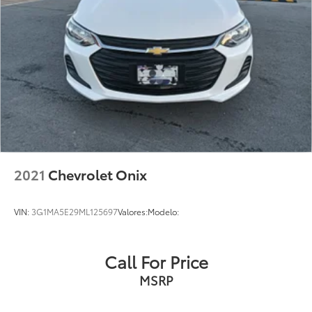
2021
Chevrolet Onix
VIN:
3G1MA5E29ML125697
Valores:
Modelo:
Call For Price
MSRP