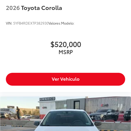
2026
Toyota Corolla
VIN:
5YFB4RDEXTP382930
Valores:
Modelo:
$520,000
MSRP
Ver Vehículo