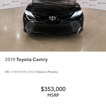
2019
Toyota Camry
VIN:
4T1B11HK9KU760128
Valores:
Modelo:
$353,000
MSRP