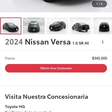
1
/
6
2024
Nissan Versa
1.6 SR At
$345,000
Precio:
Obtén Una Cotización
Visita Nuestra Concesionaria
Toyota HG
Periférico de la Juventud