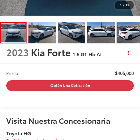
1
/
13
2023
Kia Forte
1.6 GT Hb At
$405,000
Precio:
Obtén Una Cotización
Visita Nuestra Concesionaria
Toyota HG