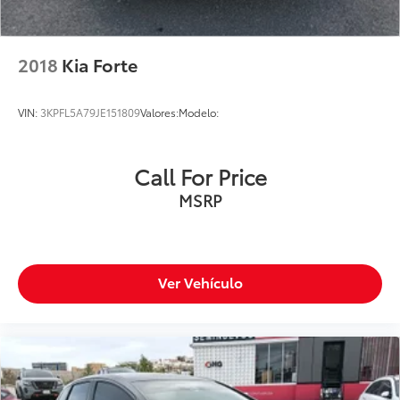
2018
Kia Forte
VIN:
3KPFL5A79JE151809
Valores:
Modelo:
Call For Price
MSRP
Ver Vehículo