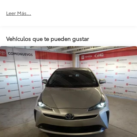
Frenos Abs
Leer Más...
Alarma
Llantas De Aleación
Airbag Para Conductor Y Pasajero
Vehículos que te pueden gustar
Desempañador Trasero
Comando Remoto Para Radio En El Volante
Aire Acondicionado
Control Eléctrico Para Los Retrovisores
Apoya Cabeza En Asientos Traseros
Asiento Conductor Regulable En Altura
Tapizado De Cuero
Paragolpes Pintados
Cristales Eléctricos
Seguros Eléctricos
Am/Fm
Bluetooth®