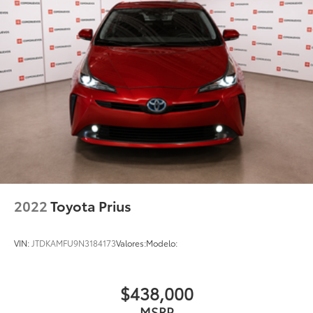
2022
Toyota Prius
VIN:
JTDKAMFU9N3184173
Valores:
Modelo:
$438,000
MSRP