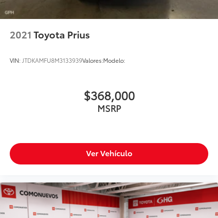
Entrada Usb
Único Dueño
2021
Toyota Prius
VIN:
JTDKAMFU8M3133939
Valores:
Modelo:
$368,000
MSRP
Ver Vehículo