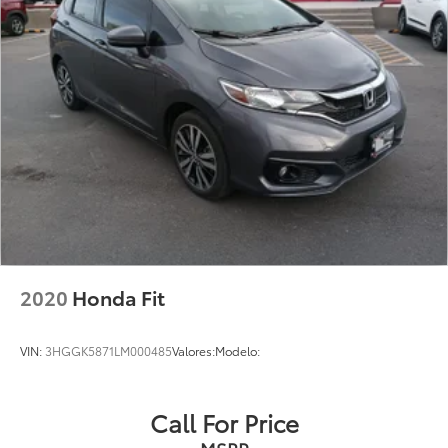
2020
Honda Fit
VIN:
3HGGK5871LM000485
Valores:
Modelo:
Call For Price