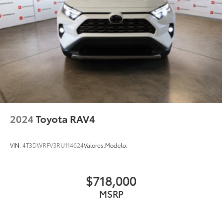
2024
Toyota RAV4
VIN:
4T3DWRFV3RU114624
Valores:
Modelo:
$718,000
MSRP