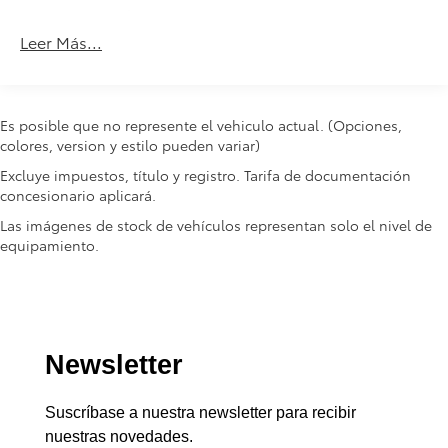
Frenos Abs
Leer Más...
Alarma
Llantas De Aleación
Airbag Para Conductor Y Pasajero
Desempañador Trasero
Es posible que no represente el vehiculo actual. (Opciones,
colores, version y estilo pueden variar)
Comando Remoto Para Radio En El Volante
Excluye impuestos, título y registro. Tarifa de documentación
Tercera Luz De Freno Led
concesionario aplicará.
Aire Acondicionado
Las imágenes de stock de vehículos representan solo el nivel de
Control Eléctrico Para Los Retrovisores
equipamiento.
Apoya Cabeza En Asientos Traseros
Asiento Conductor Regulable En Altura
Tapizado De Cuero
Paragolpes Pintados
Cristales Eléctricos
Seguros Eléctricos
Am/Fm