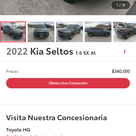
1
/
12
2022
Kia Seltos
1.6 SX At
$340,000
Precio:
Obtén Una Cotización
Visita Nuestra Concesionaria
Toyota HG