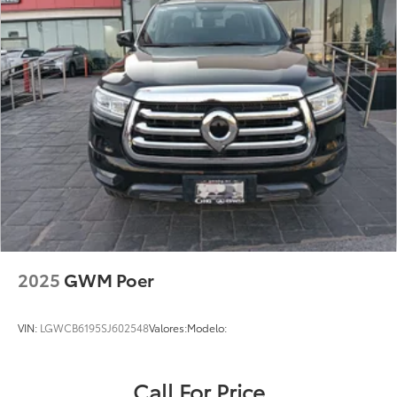
2025
GWM Poer
VIN:
LGWCB6195SJ602548
Valores:
Modelo:
Call For Price