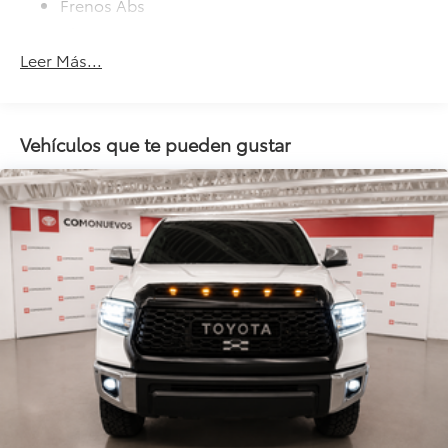
Frenos Abs
Alarma
Leer Más...
Llantas De Aleación
Airbag Para Conductor Y Pasajero
Desempañador Trasero
Vehículos que te pueden gustar
Comando Remoto Para Radio En El Volante
Aire Acondicionado
Control Eléctrico Para Los Retrovisores
Tapizado De Cuero
Paragolpes Pintados
Cristales Eléctricos
Seguros Eléctricos
Am/Fm
Bluetooth®
Entrada Usb
Único Dueño