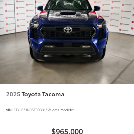
2025
Toyota Tacoma
VIN:
3TYLB5JN0ST093315
Valores:
Modelo:
$965,000