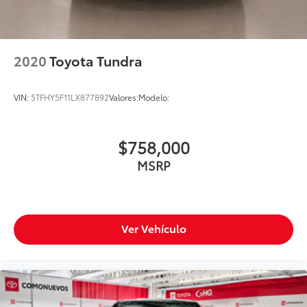
2020
Toyota Tundra
VIN:
5TFHY5F11LX877892
Valores:
Modelo:
$758,000
MSRP
Ver Vehículo