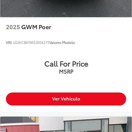
2025
GWM Poer
VIN:
LGWCB6196SJ604275
Valores:
Modelo:
Call For Price
MSRP
Ver Vehículo