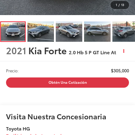
1
/
13
2021
Kia Forte
2.0 Hb 5 P GT Line At
$305,000
Precio:
Obtén Una Cotización
Visita Nuestra Concesionaria
Toyota HG