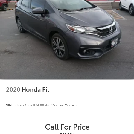
2020
Honda Fit
VIN:
3HGGK5871LM000485
Valores:
Modelo:
Call For Price