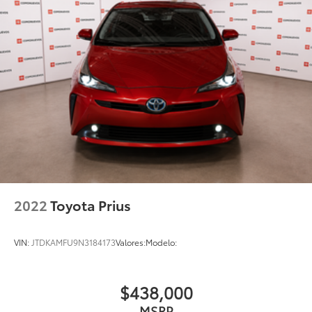
2022
Toyota Prius
VIN:
JTDKAMFU9N3184173
Valores:
Modelo:
$438,000
MSRP