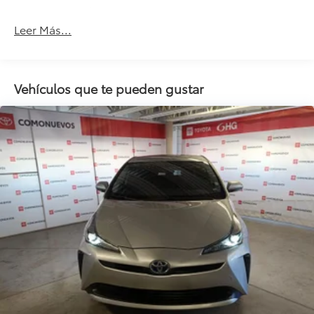
Frenos Abs
Leer Más...
Alarma
Llantas De Aleación
Faros Antiniebla
Vehículos que te pueden gustar
Airbag Para Conductor Y Pasajero
Airbag Laterales
Control De Estabilidad
Comando Remoto Para Radio En El Volante
Aire Acondicionado
Control Eléctrico Para Los Retrovisores
Asiento Conductor Regulable En Altura
Tapizado De Cuero
Paragolpes Pintados
Sensor De Estacionamiento
Cristales Eléctricos
Seguros Eléctricos