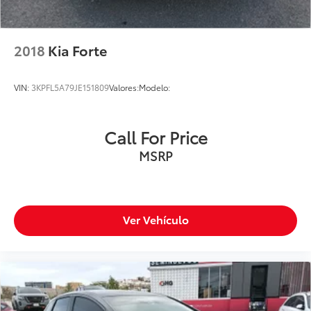
2018
Kia Forte
VIN:
3KPFL5A79JE151809
Valores:
Modelo:
Call For Price
MSRP
Ver Vehículo