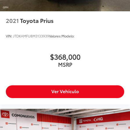
Am/Fm
Bluetooth®
2021
Toyota Prius
Adaptador Para Mp3 Portátil (I-Pod)
Entrada Usb
Único Dueño
VIN:
JTDKAMFU8M3133939
Valores:
Modelo:
$368,000
MSRP
Ver Vehículo