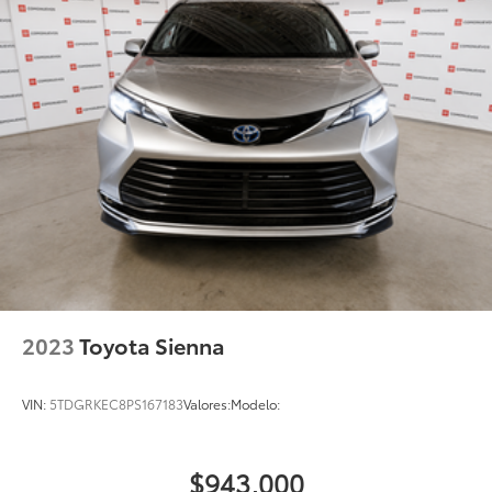
2023
Toyota Sienna
VIN:
5TDGRKEC8PS167183
Valores:
Modelo:
$943,000