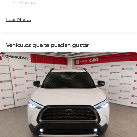
Alarma
Llantas De Aleación
Leer Más...
Faros Antiniebla
Airbag Para Conductor Y Pasajero
Sensor De Lluvia
Vehículos que te pueden gustar
Airbag Laterales
Control De Estabilidad
Comando Remoto Para Radio En El Volante
Aire Acondicionado
Control Eléctrico Para Los Retrovisores
Apoya Cabeza En Asientos Traseros
Asiento Conductor Regulable En Altura
Tapizado De Cuero
Paragolpes Pintados
Sensor De Estacionamiento
Cristales Eléctricos