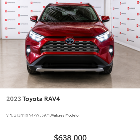
2023
Toyota RAV4
VIN:
2T3N1RFV4PW359710
Valores:
Modelo:
$638,000