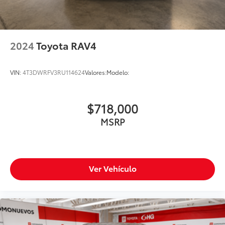
2024
Toyota RAV4
VIN:
4T3DWRFV3RU114624
Valores:
Modelo:
$718,000
MSRP
Ver Vehículo