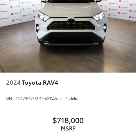
2024
Toyota RAV4
VIN:
4T3DWRFV3RU114624
Valores:
Modelo:
$718,000
MSRP