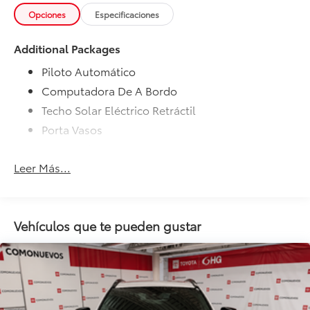
Opciones
Especificaciones
Additional Packages
Piloto Automático
Computadora De A Bordo
Techo Solar Eléctrico Retráctil
Porta Vasos
Frenos Abs
Leer Más...
Alarma
Llantas De Aleación
Faros Antiniebla
Vehículos que te pueden gustar
Airbag Para Conductor Y Pasajero
Airbag Laterales
Control De Estabilidad
Comando Remoto Para Radio En El Volante
Aire Acondicionado