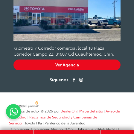
Kilómetro 7 Corredor comercial local 18 Plaza
Corredor Campo 22, 31607 Cd Cuauhtémoc, Chih.
Ver Agencia
Síguenos
Derechos de autor © 2026
por
DealerOn
|
Mapa del sitio
|
Aviso de
Privacidad
|
Reclamos de Seguridad y Campañas de
Servicio
| Toyota HG
|
Periférico de la Juventud
,
Chihuahua,
Chihuahua,
México
31216
| Chihuahua:
614-439-6900