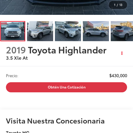
1
/
13
2019
Toyota Highlander
3.5 Xle At
$430,000
Precio:
Obtén Una Cotización
Visita Nuestra Concesionaria
Toyota HG