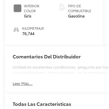
INTERIOR
TIPO DE
COLOR
COMBUSTIBLE
Gris
Gasolina
KILOMETRAJE
76,744
Comentarios Del Distribuidor
Unidad en excelentes condiciones, pregunta por los 
una prueba demo, compra seguro, no te arriesgues.
Leer Más...
Todas Las Características