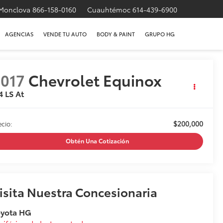
Monclova
866-158-0160
Cuauhtémoc
614-439-6900
AGENCIAS
VENDE TU AUTO
BODY & PAINT
GRUPO HG
017
Chevrolet Equinox
4 LS At
$200,000
ecio:
Obtén Una Cotización
isita Nuestra Concesionaria
oyota HG