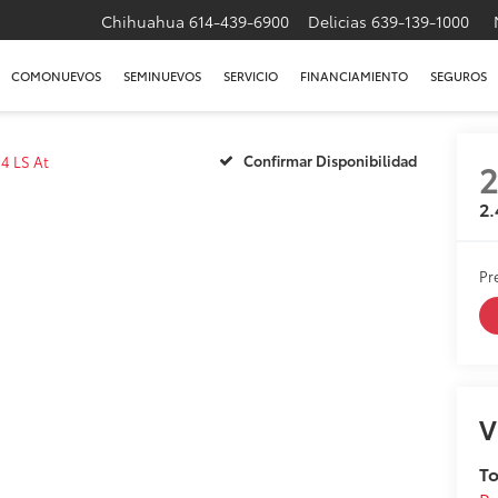
Chihuahua
614-439-6900
Delicias
639-139-1000
COMONUEVOS
SEMINUEVOS
SERVICIO
FINANCIAMIENTO
SEGUROS
Confirmar Disponibilidad
.4 LS At
2
2.
Pr
V
T