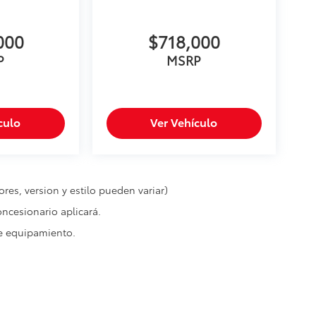
000
$718,000
P
MSRP
culo
Ver Vehículo
res, version y estilo pueden variar)
oncesionario aplicará.
de equipamiento.