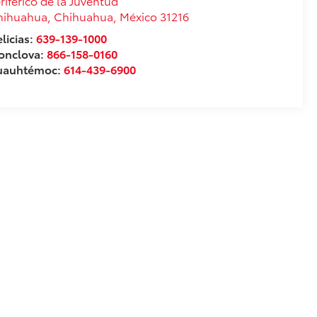
riférico de la Juventud
hihuahua
,
Chihuahua
, México
31216
licias:
639-139-1000
onclova:
866-158-0160
uauhtémoc:
614-439-6900