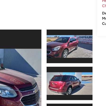
Pe
C
De
M
C