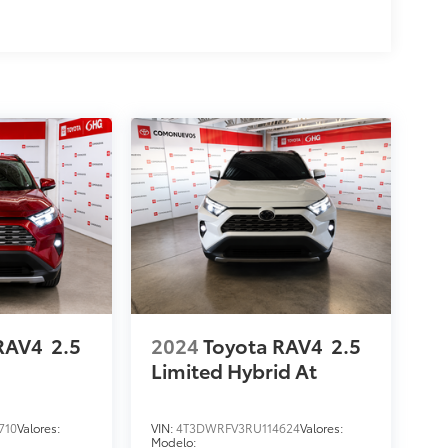
RAV4
2.5
2024
Toyota RAV4
2.5
Limited Hybrid At
710
Valores:
VIN:
4T3DWRFV3RU114624
Valores:
Modelo: