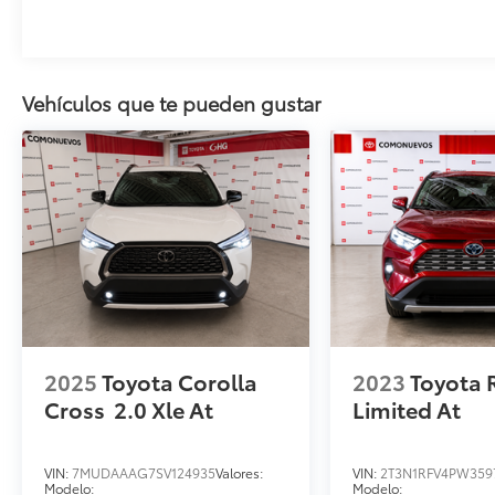
Vehículos que te pueden gustar
2025
Toyota Corolla
2023
Toyota 
Cross
2.0 Xle At
Limited At
VIN:
7MUDAAAG7SV124935
Valores:
VIN:
2T3N1RFV4PW359
Modelo:
Modelo: