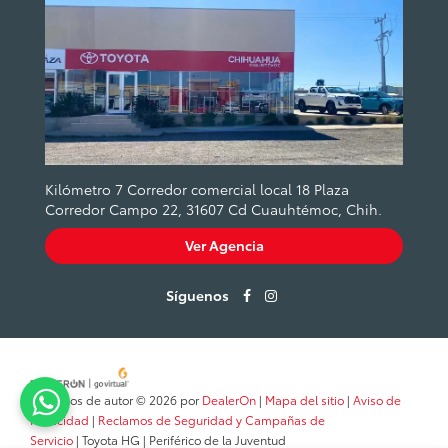
Kilómetro 7 Corredor comercial local 18 Plaza
Corredor Campo 22, 31607 Cd Cuauhtémoc, Chih.
Ver Agencia
Síguenos
Derechos de autor © 2026
por
DealerOn
|
Mapa del sitio
|
Aviso de
Privacidad
|
Reclamos de Seguridad y Campañas de
Servicio
| Toyota HG
|
Periférico de la Juventud