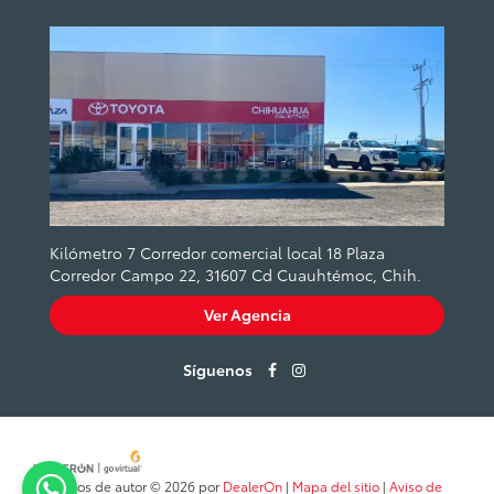
Kilómetro 7 Corredor comercial local 18 Plaza
Corredor Campo 22, 31607 Cd Cuauhtémoc, Chih.
Ver Agencia
Síguenos
Derechos de autor © 2026
por
DealerOn
|
Mapa del sitio
|
Aviso de