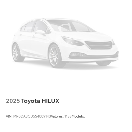
2025
Toyota HILUX
VIN:
MR0DA3CD5S4009143
Valores:
1138
Modelo: