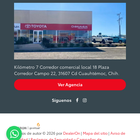
Kilómetro 7 Corredor comercial local 18 Plaza
Corredor Campo 22, 31607 Cd Cuauhtémoc, Chih.
Ver Agencia
Síguenos
Derechos de autor © 2026
por
DealerOn
|
Mapa del sitio
|
Aviso de
Privacidad
|
Reclamos de Seguridad y Campañas de