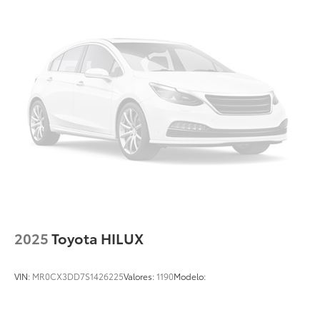
2025
Toyota HILUX
VIN:
MR0CX3DD7S1426225
Valores:
1190
Modelo: