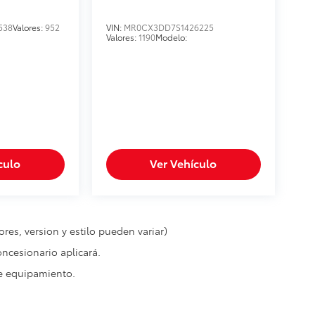
538
Valores:
952
VIN:
MR0CX3DD7S1426225
Valores:
1190
Modelo:
culo
Ver Vehículo
res, version y estilo pueden variar)
oncesionario aplicará.
de equipamiento.