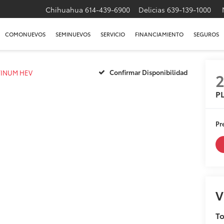
Chihuahua
614-439-6900
Delicias
639-139-1000
COMONUEVOS
SEMINUEVOS
SERVICIO
FINANCIAMIENTO
SEGUROS
Confirmar Disponibilidad
TINUM HEV
P
Pr
V
T