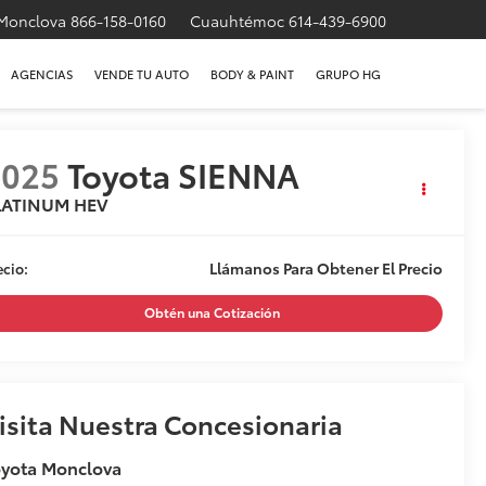
Monclova
866-158-0160
Cuauhtémoc
614-439-6900
AGENCIAS
VENDE TU AUTO
BODY & PAINT
GRUPO HG
2025
Toyota SIENNA
LATINUM HEV
Llámanos Para Obtener El Precio
ecio:
Obtén una Cotización
isita Nuestra Concesionaria
oyota Monclova