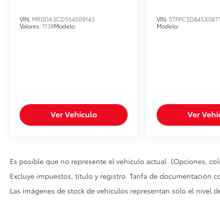
VIN:
MR0DA3CD5S4009143
VIN:
5TFPC5DB4SX087
Valores:
1138
Modelo:
Modelo:
Ver Vehículo
Ver Vehí
Es posible que no represente el vehiculo actual. (Opciones, colo
Excluye impuestos, título y registro. Tarifa de documentación c
Las imágenes de stock de vehículos representan solo el nivel 