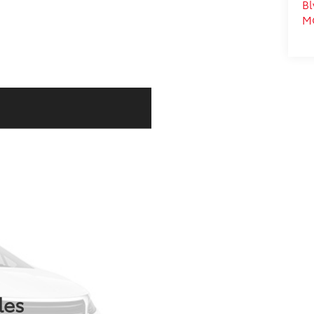
Bl
M
les