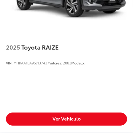
2025
Toyota RAIZE
VIN:
MHKAA1BA9SJ137437
Valores:
2083
Modelo:
Ver Vehículo