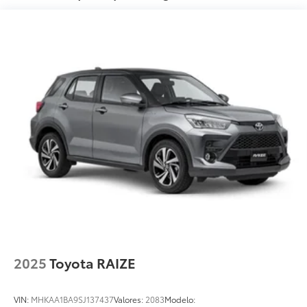
2025
Toyota RAIZE
VIN:
MHKAA1BA9SJ137437
Valores:
2083
Modelo: