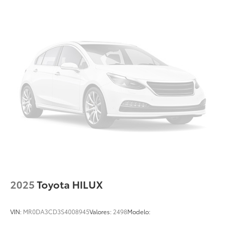
2025
Toyota HILUX
VIN:
MR0DA3CD3S4008945
Valores:
2498
Modelo: