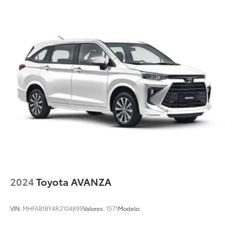
2024
Toyota AVANZA
VIN:
MHFAB1BY4R3104899
Valores:
1571
Modelo: