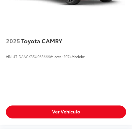
2025
Toyota CAMRY
VIN:
4T1DAACK3SU063666
Valores:
2074
Modelo:
Ver Vehículo