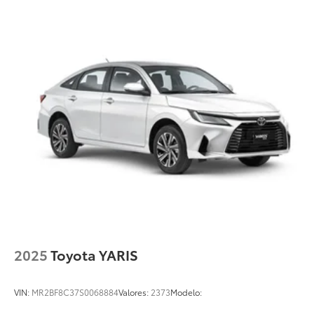
2025
Toyota YARIS
VIN:
MR2BF8C37S0068884
Valores:
2373
Modelo: