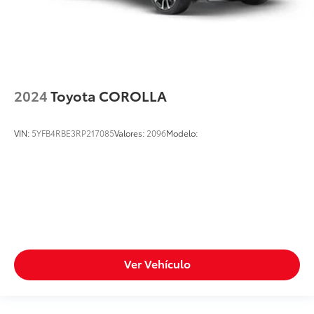
2024
Toyota COROLLA
VIN:
5YFB4RBE3RP217085
Valores:
2096
Modelo:
Ver Vehículo