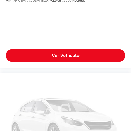
VIN:
7MUBAAAG5SV118297
Valores:
2506
Modelo:
Ver Vehículo