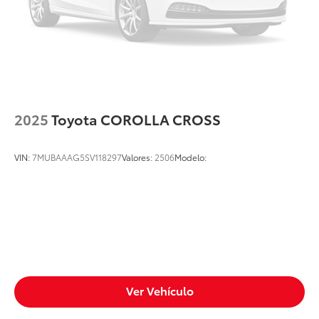
2025
Toyota COROLLA CROSS
VIN:
7MUBAAAG5SV118297
Valores:
2506
Modelo:
Ver Vehículo