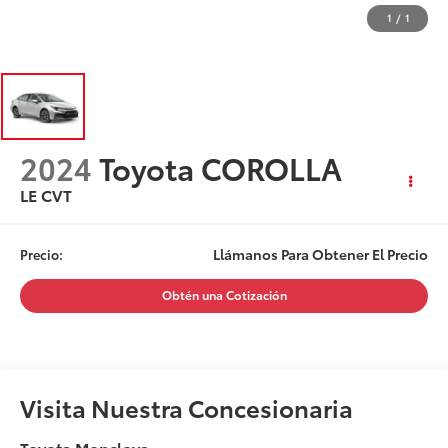
1
/
1
2024
Toyota COROLLA
LE CVT
Llámanos Para Obtener El Precio
Precio:
Obtén una Cotización
Visita Nuestra Concesionaria
Toyota Monclova