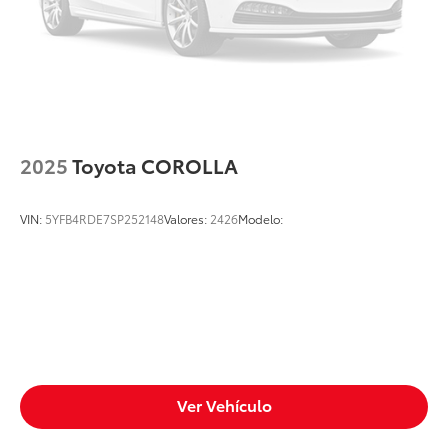
2025
Toyota COROLLA
VIN:
5YFB4RDE7SP252148
Valores:
2426
Modelo:
Ver Vehículo