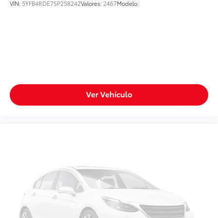
VIN:
5YFB4RDE7SP258242
Valores:
2467
Modelo:
Ver Vehículo