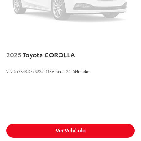
2025
Toyota COROLLA
VIN:
5YFB4RDE7SP252148
Valores:
2426
Modelo:
Ver Vehículo