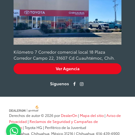
Kilómetro 7 Corredor comercial local 18 Plaza
Corredor Campo 22, 31607 Cd Cuauhtémoc, Chih.
Ver Agencia
Síguenos
Derechos de autor © 2026
por
DealerOn
|
Mapa del sitio
|
Aviso de
Privacidad
|
Reclamos de Seguridad y Campañas de
Servicio
| Toyota HG
|
Periférico de la Juventud
,
Chihuahua,
Chihuahua,
México
31216
| Chihuahua:
614-439-6900