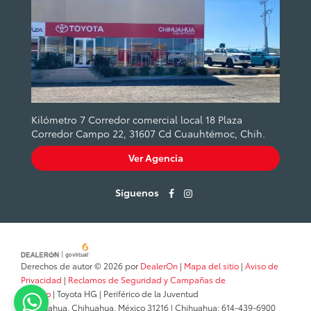
Kilómetro 7 Corredor comercial local 18 Plaza
Corredor Campo 22, 31607 Cd Cuauhtémoc, Chih.
Ver Agencia
Síguenos
Derechos de autor © 2026
por
DealerOn
|
Mapa del sitio
|
Aviso de
Privacidad
|
Reclamos de Seguridad y Campañas de
Servicio
| Toyota HG
|
Periférico de la Juventud
,
Chihuahua,
Chihuahua,
México
31216
| Chihuahua:
614-439-6900