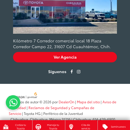
Kilómetro 7 Corredor comercial local 18 Plaza
Corredor Campo 22, 31607 Cd Cuauhtémoc, Chih.
Ver Agencia
Síguenos
Derechos de autor © 2026
por
DealerOn
|
Mapa del sitio
|
Aviso de
Privacidad
|
Reclamos de Seguridad y Campañas de
Servicio
| Toyota HG
|
Periférico de la Juventud
,
Chihuahua,
Chihuahua,
México
31216
| Chihuahua:
614-439-6900
Cotiza tu
Maneja tu
Cita de
Seminuevos
Toyota
Toyota
servicio