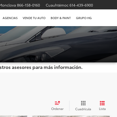
Monclova
866-158-0160
Cuauhtémoc
614-439-6900
AGENCIAS
VENDE TU AUTO
BODY & PAINT
GRUPO HG
uestros asesores para más información.
Ordenar
Lista
Cuadrícula