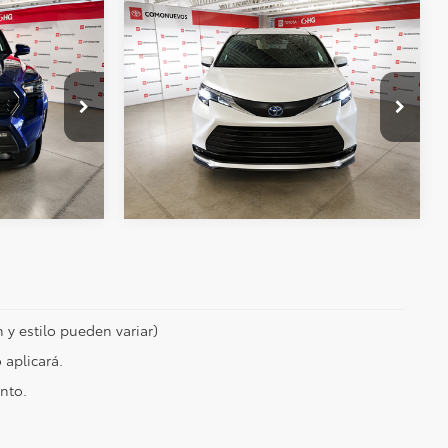
Comparar vehículo
$965,000
Precio:
$1,030,000
.4
2025
Toyota Sienna
2.5
Xle Hev At
ción
Obtén Una Cotización
Toyota HG
2,405 km
Ext.
Int.
Ext.
Int.
 y estilo pueden variar)
 aplicará.
nto.