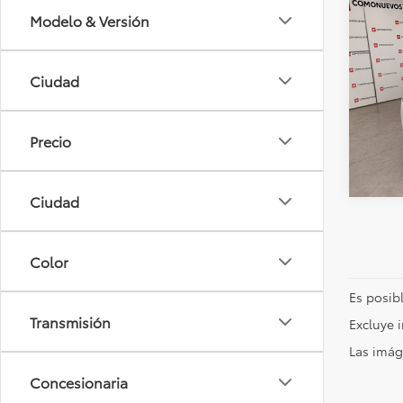
Co
Modelo & Versión
Precio
2025
Cros
Ciudad
Toyo
17,7
Precio
Ciudad
Color
Es posibl
Transmisión
Excluye 
Las imág
Concesionaria