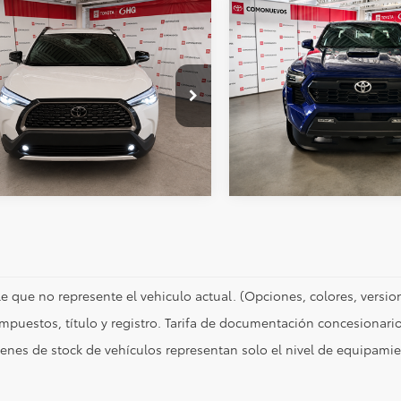
mparar vehículo
Comparar vehículo
:
$568,000
Precio:
Toyota Corolla
2025
Toyota Tacoma
2
s
2.0 Xle At
TRD Sport 4X4 At
Obtén Una Cotización
Obtén Una Cotiza
ta HG
Toyota HG
89 km
1,167 km
Ext.
Int.
e que no represente el vehiculo actual. (Opciones, colores, version
impuestos, título y registro. Tarifa de documentación concesionario
enes de stock de vehículos representan solo el nivel de equipamie